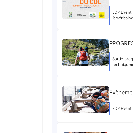
EDP Event Trail Relais I
l’américain
PROGRESS
Sortie prog
techniquem
Evènemen