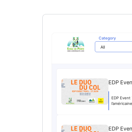
Category
All
EDP Event
EDP Event Trail Relais I
l’américain
EDP Event