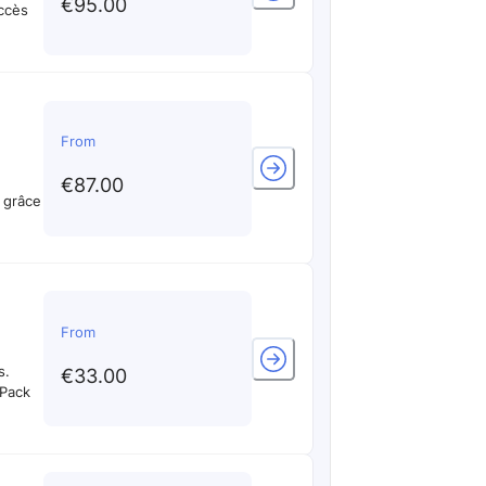
€95.00
From
€87.00
 grâce
From
s.
€33.00
 Pack