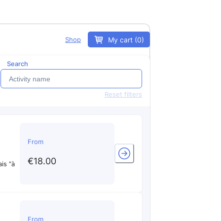
My cart (0)
Shop
Search
Reset filters
From
€18.00
From