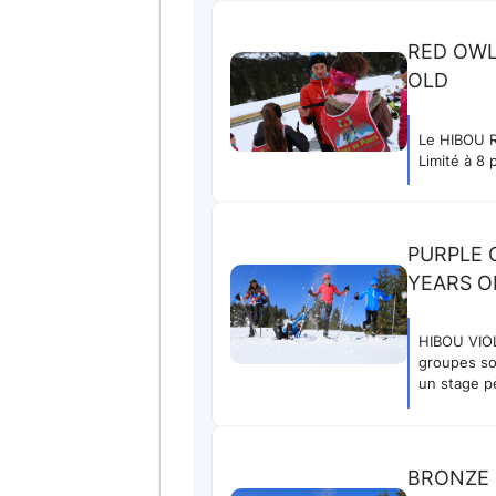
RED OWL
OLD
Le HIBOU R
Limité à 8 
PURPLE 
YEARS O
HIBOU VIOL
groupes so
un stage p
BRONZE 