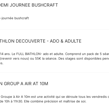
DEMI JOURNEE BUSHCRAFT
i-journée bushcraft
ATHLON DECOUVERTE - ADO & ADULTE
e 14 ans. Le FULL BIATHLON- ado et adulte. Comprend un pack de 5 séa
(revenir vers nous) ou 55€ la séance. Des stages sont disponibles pen
es.
N GROUP A AIR AT 10M
 Groupe à Air A 10m est une activité qui se déroule tous les vendredis 
de 10h à 11h30. Elle combine précision et maîtrise de soi.