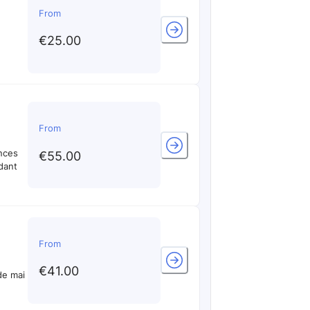
From
€25.00
From
nces
€55.00
dant
From
€41.00
de mai