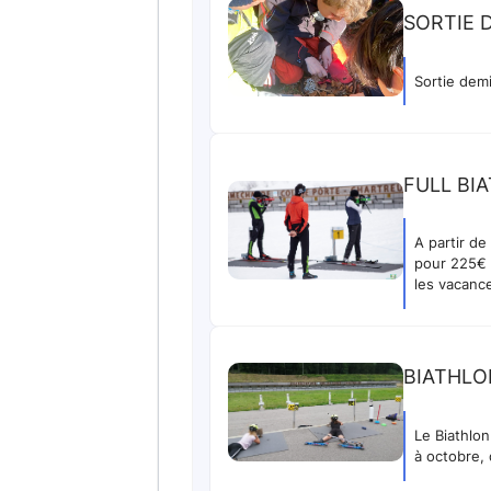
SORTIE 
Sortie dem
FULL BI
A partir d
pour 225€ 
les vacanc
BIATHLO
Le Biathlon
à octobre, 