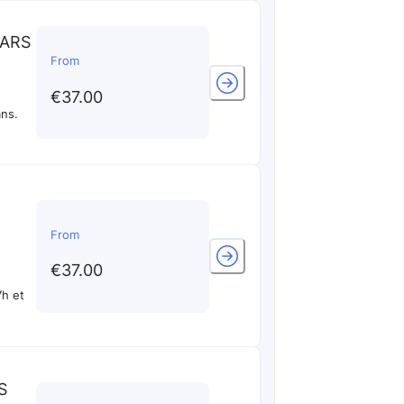
EARS
From
€37.00
ans.
From
€37.00
7h et
S