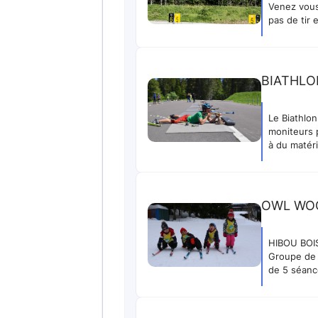
Venez vous p
pas de tir 
BIATHLON
Le Biathlon
moniteurs 
à du matéri
OWL WOO
HIBOU BOIS
Groupe de 
de 5 séance