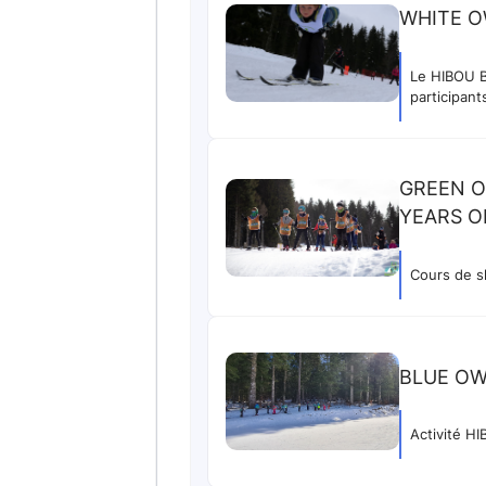
WHITE O
Le HIBOU B
participant
GREEN O
YEARS O
Cours de sk
BLUE OW
Activité H