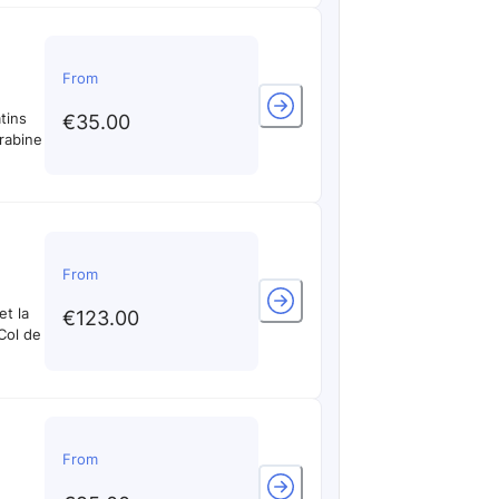
From
tins
€35.00
arabine
From
et la
€123.00
Col de
From