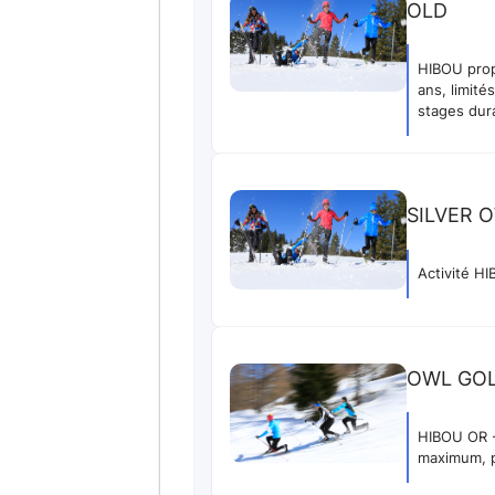
OLD
HIBOU prop
ans, limité
stages dura
SILVER 
Activité 
OWL GOL
HIBOU OR -
maximum, p