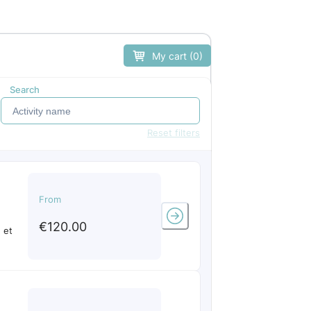
My cart (0)
Search
Reset filters
From
€120.00
t