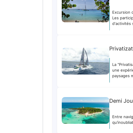
Excursion d
Les partici
d'activités
Privatiza
La "Privati
une expérie
paysages m
Demi Jou
Entre navi
qu’inoublia