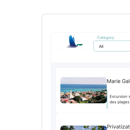
Category
All
Marie Ga
Excursion s
des plages
Privatiza