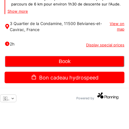
parcours de 6 km pour environ 1h30 de descente sur l'Aude.
Show more
Des vestiaires, toilettes et douches sont à votre disposition à la
base. Vous pouvez également pique-niquer sur place ou vous
3 Quartier de la Condamine, 11500 Belvianes-et-
View on
restaurer à la Guinguette du Verger (à 200m de la base).
Cavirac, France
map
Notre photographe vous suivra tout au long du parcours, Vous
pourrez acheter toutes les photos sur clé USB pour 25€ dès
2h
votre arrivée.
Display special prices
Merci et à bientôt !
Book
Bon cadeau hydrospeed
🇬🇧
Powered by